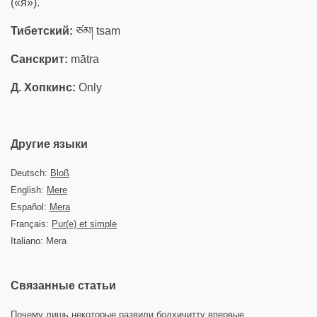
(«я»).
Тибетский:
ཙམ། tsam
Санскрит:
mātra
Д. Хопкинс:
Only
Другие языки
Deutsch:
Bloß
English:
Mere
Español:
Mera
Français:
Pur(e) et simple
Italiano: Mera
Связанные статьи
Почему лишь некоторые развили бодхичитту впервые