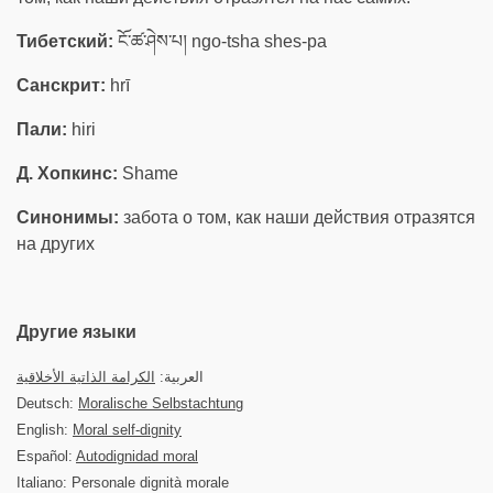
Тибетский:
ངོ་ཚ་ཤེས་པ། ngo-tsha shes-pa
Санскрит:
hrī
Пали:
hiri
Д. Хопкинс:
Shame
Синонимы:
забота о том, как наши действия отразятся
на других
Другие языки
العربية:
الكرامة الذاتية الأخلاقية
Deutsch:
Moralische Selbstachtung
English:
Moral self-dignity
Español:
Autodignidad moral
Italiano: Personale dignità morale