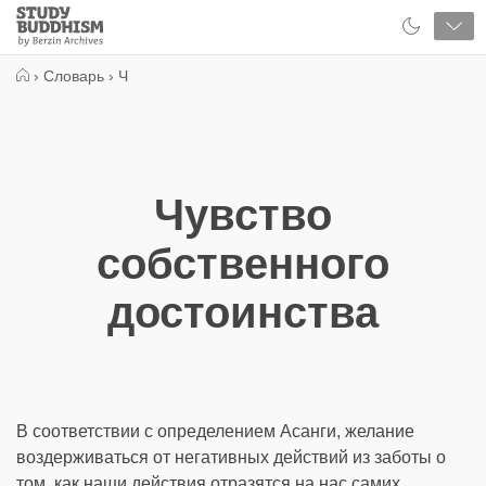
Close
Study
Buddhism
Home
›
Словарь
›
Ч
Чувство
собственного
достоинства
В соответствии с определением Асанги, желание
воздерживаться от негативных действий из заботы о
том, как наши действия отразятся на нас самих.