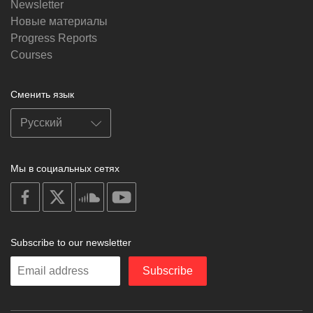
Newsletter
Новые материалы
Progress Reports
Courses
Сменить язык
Мы в социальных сетях
on
on
on
on
facebook
X
soundcloud
youtube
Subscribe to our newsletter
Enter
Subscribe
your
email