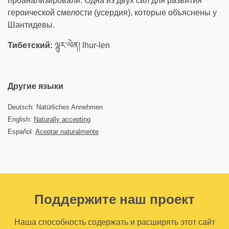
проанализировали. Одна из двух сил для развития
героической смелости (усердия), которые объяснены у
Шантидевы.
Тибетский:
ལྷུར་ལེན། lhur-len
Другие языки
Deutsch: Natürliches Annehmen
English:
Naturally accepting
Español:
Aceptar naturalmente
Поддержите наш проект
Наша способность содержать и расширять этот сайт