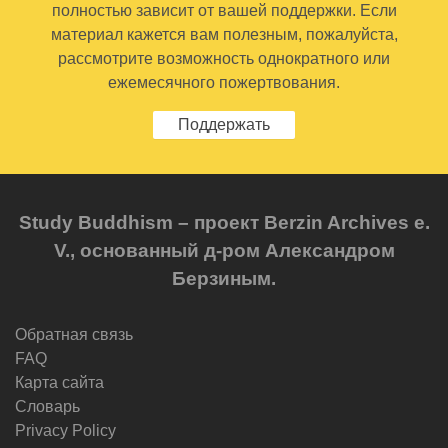
полностью зависит от вашей поддержки. Если
материал кажется вам полезным, пожалуйста,
рассмотрите возможность однократного или
ежемесячного пожертвования.
Поддержать
Study Buddhism – проект Berzin Archives e.
V., основанный д-ром Александром
Берзиным.
Обратная связь
FAQ
Карта сайта
Словарь
Privacy Policy