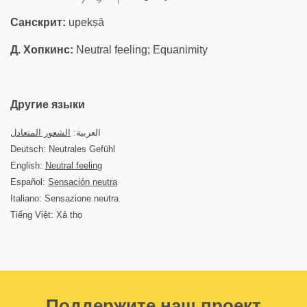
Санскрит:
upekṣā
Д. Хопкинс:
Neutral feeling; Equanimity
Другие языки
العربية:
الشعور المتعادل
Deutsch: Neutrales Gefühl
English:
Neutral feeling
Español:
Sensación neutra
Italiano: Sensazione neutra
Tiếng Việt: Xả thọ
Поддержите наш проект