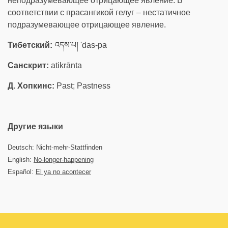
неподразумевающее отрицающее явление. В
соответствии с прасангикой гелуг – нестатичное
подразумевающее отрицающее явление.
Тибетский:
འདས་པ། 'das-pa
Санскрит:
atikrānta
Д. Хопкинс:
Past; Pastness
Другие языки
Deutsch: Nicht-mehr-Stattfinden
English:
No-longer-happening
Español:
El ya no acontecer