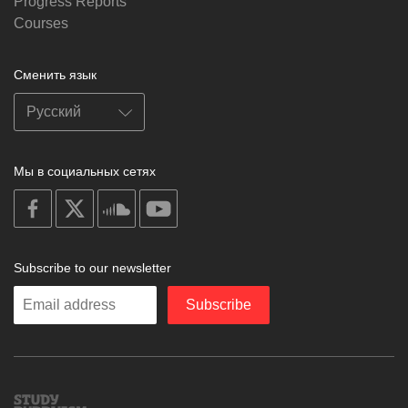
Progress Reports
Courses
Сменить язык
Мы в социальных сетях
on
on
on
on
facebook
X
soundcloud
youtube
Subscribe to our newsletter
Enter
Subscribe
your
email
Study