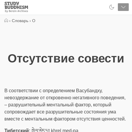
Close
Study
Buddhism
Home
›
Словарь
›
О
Отсутствие совести
В соответствии с определением Васубандху,
невоздержание от откровенно негативного поведения,
– разрушительный ментальный фактор, который
сопровождает все разрушительные состояния ума
вместе с ментальным фактором отсутствия ценностей.
Тибетский:
ཁྲེལ་མེད་པ། khrel med-pa