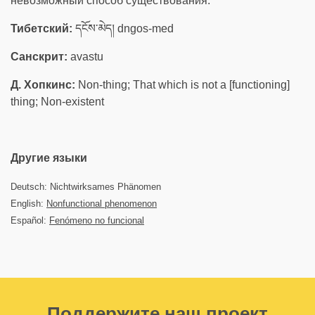
невозможный способ существования.
Тибетский:
དངོས་མེད། dngos-med
Санскрит:
avastu
Д. Хопкинс:
Non-thing; That which is not a [functioning]
thing; Non-existent
Другие языки
Deutsch: Nichtwirksames Phänomen
English:
Nonfunctional phenomenon
Español:
Fenómeno no funcional
Поддержите наш проект