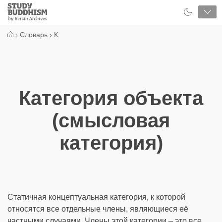
Close
Study
Buddhism
Home
›
Словарь
›
К
Категория объекта
(смысловая
категория)
Статичная концептуальная категория, к которой
относятся все отдельные члены, являющиеся её
частными случаями. Члены этой категории – это все