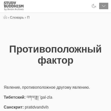
Close
Study
Buddhism
Home
›
Словарь
›
П
Противоположный
фактор
Явление, противоположное другому явлению.
Тибетский:
འགལ་ཟླ། 'gal-zla
Санскрит:
pratidvandviḥ