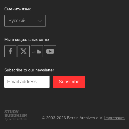
Сменить язык
Мы в социальных сетях
on
on
on
on
facebook
X
soundcloud
youtube
Subscribe to our newsletter
Enter
Subscribe
your
email
Study
© 2003-2026 Berzin Archives e.V.
Impressum
Buddhism
Home