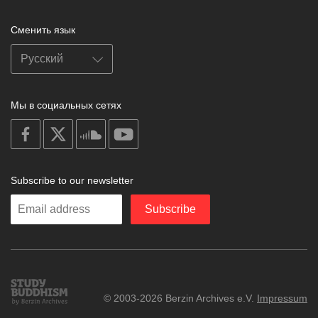
Сменить язык
Мы в социальных сетях
on
on
on
on
facebook
X
soundcloud
youtube
Subscribe to our newsletter
Enter
Subscribe
your
email
Study
© 2003-2026 Berzin Archives e.V.
Impressum
Buddhism
Home