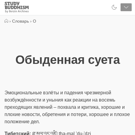
Close
Study
Buddhism
Home
›
Словарь
›
О
Обыденная суета
Эмоциональные взлёты и падения чрезмерной
возбуждённости и уныния как реакции на восемь
преходящих явлений – похвала и критика, хорошие и
плохие новости, обретения и потери, хорошее и плохое
положение дел.
Тибетский:
ཐ་མལ་འདུ་འཛི། tha-mal 'du-'dzi