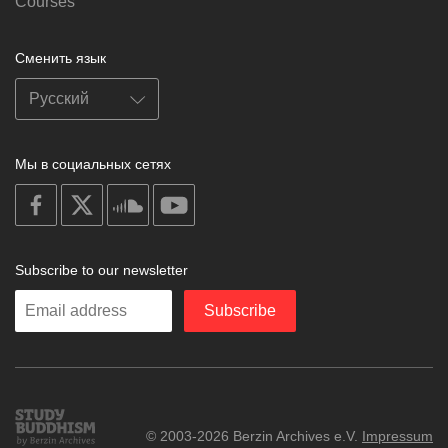
Courses
Сменить язык
Мы в социальных сетях
on
on
on
on
facebook
X
soundcloud
youtube
Subscribe to our newsletter
Enter
Subscribe
your
email
Study
© 2003-2026 Berzin Archives e.V.
Impressum
Buddhism