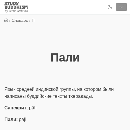
Close
Study
Buddhism
Home
›
Словарь
›
П
Пали
Язык средней индийской группы, на котором были
написаны буддийские тексты тхеравады.
Санскрит:
pāḷi
Пали:
pāḷi