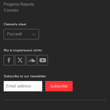
Progress Reports
Courses
Сменить язык
Мы в социальных сетях
on
on
on
on
facebook
X
soundcloud
youtube
Subscribe to our newsletter
Enter
Subscribe
your
email