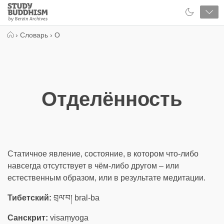
Close
Study
Buddhism
Home
›
Словарь
›
О
Отделённость
Статичное явление, состояние, в котором что-либо
навсегда отсутствует в чём-либо другом – или
естественным образом, или в результате медитации.
Тибетский:
བྲལ་བ། bral-ba
Санскрит:
visaṃyoga