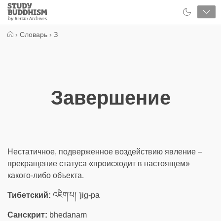
Close
Study
Buddhism
Home
›
Словарь
›
З
Завершение
Нестатичное, подверженное воздействию явление –
прекращение статуса «происходит в настоящем»
какого-либо объекта.
Тибетский:
འཇིག་པ། 'jig-pa
Санскрит:
bhedanam