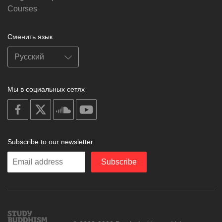
Courses
Сменить язык
Мы в социальных сетях
on
on
on
on
facebook
X
soundcloud
youtube
Subscribe to our newsletter
Enter
Subscribe
your
email
Study