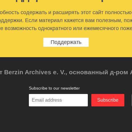
бность содержать и расширять этот сайт полностью
ддержки. Если материал кажется вам полезным, по
е возможность однократного или ежемесячного пож
Поддержать
т Berzin Archives e. V., основанный д-ро
Subscribe to our newsletter
Enter
Subscribe
your
email