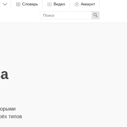
Словарь
Видео
Аккаунт
Enter
Search
search
term
ва
торыми
рёх типов