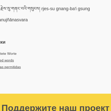
རྗེས་སུ་གནང་བའི་གསུངས། rjes-su gnang-ba'i gsung
nujñānasvara
ыки
tete Worte
ted words
as permitidas
Поддержите наш проект