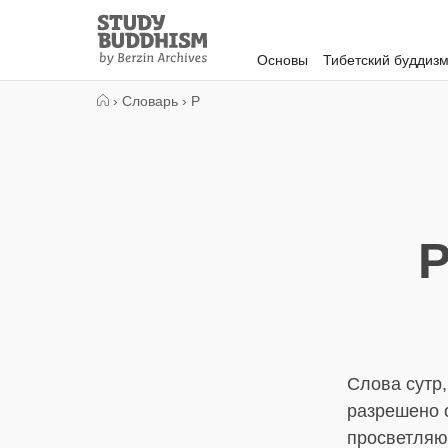
Close
Study
Buddhism
Основы
Тибетский буддиз
Home
›
Словарь
›
Р
Р
Слова сутр
разрешено о
просветляю