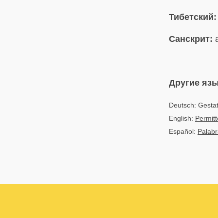
Тибетский:
Санскрит:
a
Другие яз
Deutsch: Gestat
English:
Permit
Español:
Palabr