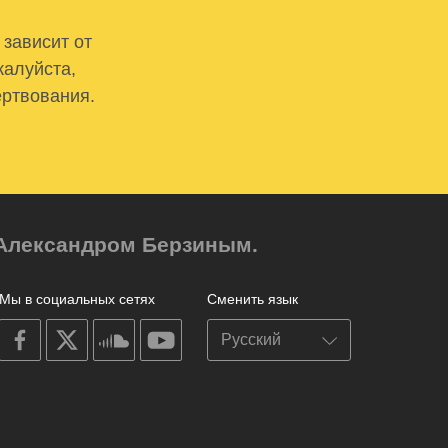
 зависит от
жалуйста,
ертвования.
м Александром Берзиным.
Мы в социальных сетях
Сменить язык
on
on
on
on
facebook
X
soundcloud
youtube