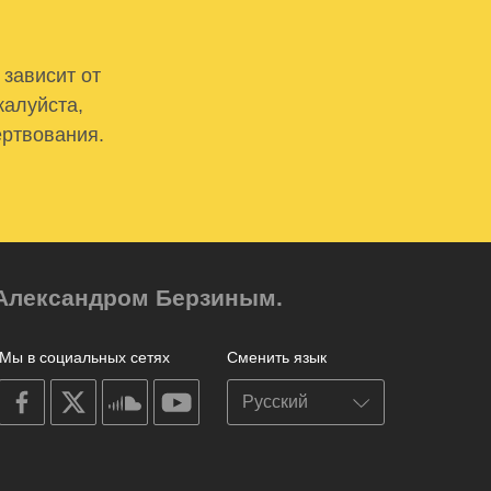
 зависит от
жалуйста,
ертвования.
м Александром Берзиным.
Мы в социальных сетях
Сменить язык
on
on
on
on
facebook
X
soundcloud
youtube