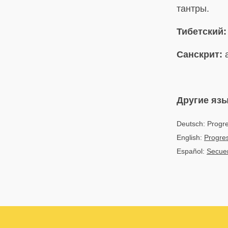
тантры.
Тибетский:
Санскрит:
a
Другие яз
Deutsch: Progre
English:
Progre
Español:
Secuen