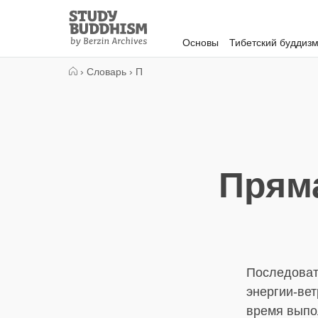
Close
Study
Buddhism
Основы
Тибетский буддиз
Home
›
Словарь
›
П
Прям
Последовате
энергии-вет
время выпо