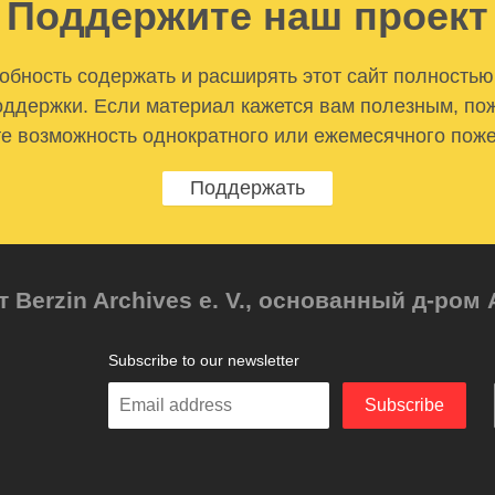
Поддержите наш проект
бность содержать и расширять этот сайт полностью
ддержки. Если материал кажется вам полезным, по
е возможность однократного или ежемесячного пож
Поддержать
т Berzin Archives e. V., основанный д-ро
Subscribe to our newsletter
Enter
Subscribe
your
email