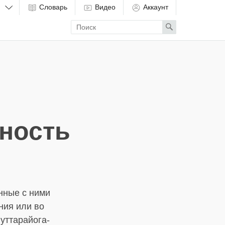
Словарь
Видео
Аккаунт
Enter
Search
search
term
ность
нные с ними
ния или во
уттарайога-