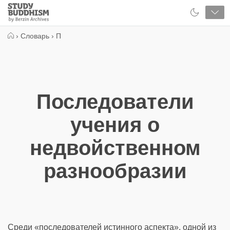
Close
Study
Buddhism
Home
›
Словарь
›
П
Последователи
учения о
недвойственном
разнообразии
Среди «последователей истинного аспекта», одной из