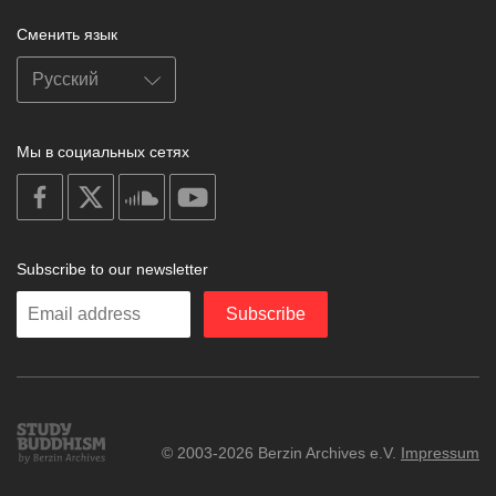
Сменить язык
Мы в социальных сетях
on
on
on
on
facebook
X
soundcloud
youtube
Subscribe to our newsletter
Enter
Subscribe
your
email
Study
© 2003-2026 Berzin Archives e.V.
Impressum
Buddhism
Home