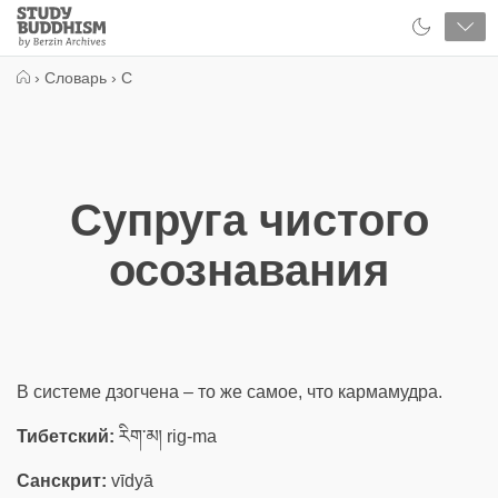
Close
Study
Buddhism
Home
›
Словарь
›
С
Супруга чистого
осознавания
В системе дзогчена – то же самое, что кармамудра.
Тибетский:
རིག་མ། rig-ma
Санскрит:
vīdyā