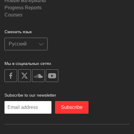
Новые материалы
Progress Reports
Courses
Сменить язык
Мы в социальных сетях
on
on
on
on
facebook
X
soundcloud
youtube
Subscribe to our newsletter
Enter
Subscribe
your
email