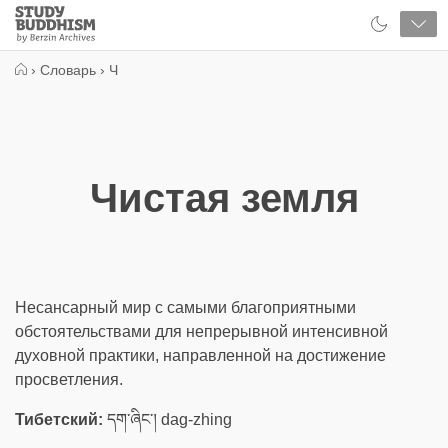
Close
Study
Buddhism
Home
›
Словарь
›
Ч
Чистая земля
Несансарный мир с самыми благоприятными
обстоятельствами для непрерывной интенсивной
духовной практики, направленной на достижение
просветления.
Тибетский:
དག་ཞིང་། dag-zhing