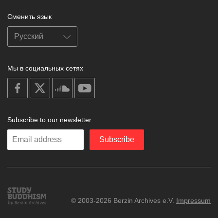
Сменить язык
Мы в социальных сетях
on
on
on
on
facebook
X
soundcloud
youtube
Subscribe to our newsletter
Enter
Subscribe
your
email
Study
© 2003-2026 Berzin Archives e.V.
Impressum
Buddhism
Home