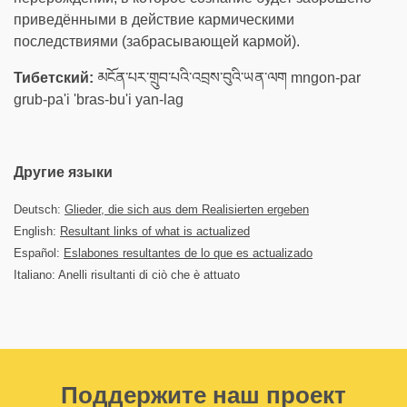
приведёнными в действие кармическими
последствиями (забрасывающей кармой).
Тибетский:
མངོན་པར་གྲུབ་པའི་འབྲས་བུའི་ཡན་ལག mngon-par
grub-pa'i 'bras-bu'i yan-lag
Другие языки
Deutsch:
Glieder, die sich aus dem Realisierten ergeben
English:
Resultant links of what is actualized
Español:
Eslabones resultantes de lo que es actualizado
Italiano: Anelli risultanti di ciò che è attuato
Поддержите наш проект