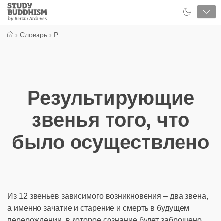
Close
Study
Buddhism
Home
›
Словарь
›
Р
Результирующие
звенья того, что
было осуществлено
Из 12 звеньев зависимого возникновения – два звена,
а именно зачатие и старение и смерть в будущем
перерождении, в которое сознание будет заброшено