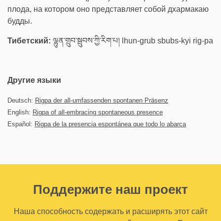
плода, на котором оно представляет собой дхармакаю
будды.
Тибетский:
ལྷུན་གྲུབ་སྦུབས་ཀྱི་རིག་པ། lhun-grub sbubs-kyi rig-pa
Другие языки
Deutsch:
Rigpa der all-umfassenden spontanen Präsenz
English:
Rigpa of all-embracing spontaneous presence
Español:
Rigpa de la presencia espontánea que todo lo abarca
Поддержите наш проект
Наша способность содержать и расширять этот сайт