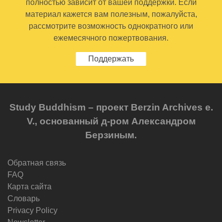
полностью зависит от вашей поддержки. Если
материал кажется вам полезным, пожалуйста,
рассмотрите возможность однократного или
ежемесячного пожертвования.
Поддержать
Study Buddhism – проект Berzin Archives e.
V., основанный д-ром Александром
Берзиным.
Обратная связь
FAQ
Карта сайта
Словарь
Privacy Policy