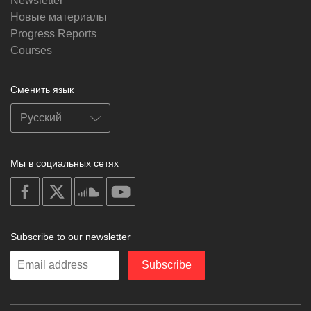
Newsletter
Новые материалы
Progress Reports
Courses
Сменить язык
Мы в социальных сетях
on
on
on
on
facebook
X
soundcloud
youtube
Subscribe to our newsletter
Enter
Subscribe
your
email