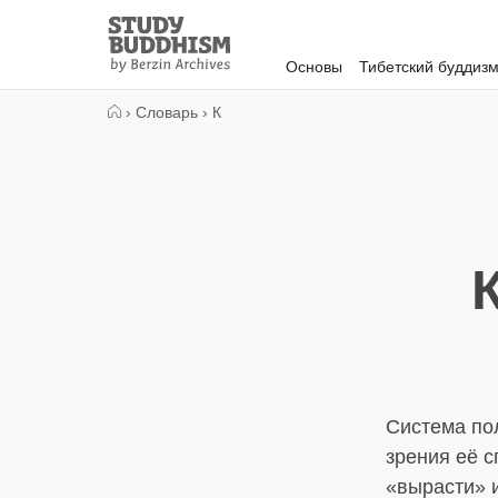
Close
Study
Buddhism
Основы
Тибетский буддиз
Home
›
Словарь
›
К
Система пол
зрения её 
«вырасти» и