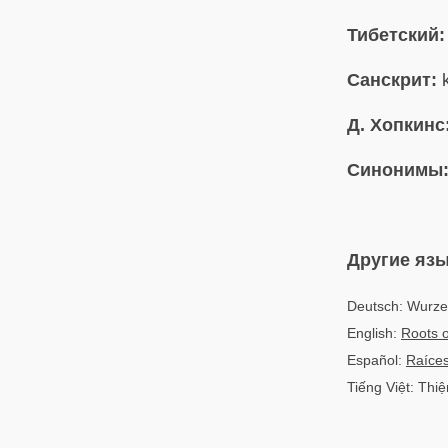
Тибетский:
Санскрит:
k
Д. Хопкинс
Синонимы
Другие яз
Deutsch: Wurze
English:
Roots o
Español:
Raíces
Tiếng Việt: Thi