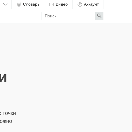
Словарь
Видео
Аккаунт
Enter
Search
search
term
и
 точки
можно