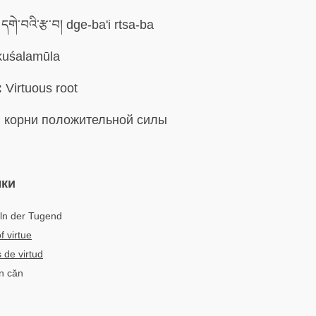
དགེ་བའི་རྩ་བ། dge-ba'i rtsa-ba
uśalamūla
:
Virtuous root
:
корни положительной силы
ыки
ln der Tugend
f virtue
 de virtud
ện căn