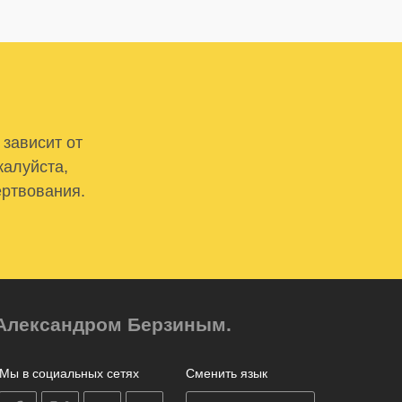
 зависит от
жалуйста,
ертвования.
м Александром Берзиным.
Мы в социальных сетях
Сменить язык
on
on
on
on