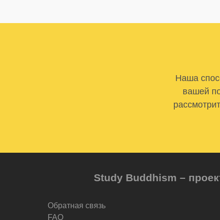
Наша спосо
вашей по
рассмотрит
Study Buddhism – проек
Обратная связь
FAQ