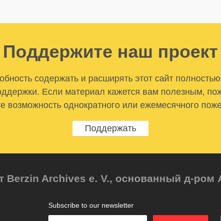
Поддержите наш проект
бность содержать и расширять этот сайт полностью
ддержки. Если материал кажется вам полезным, по
е возможность однократного или ежемесячного пож
Поддержать
т Berzin Archives e. V., основанный д-ро
Subscribe to our newsletter
Enter