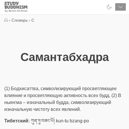
Close
Study
Buddhism
Home
›
Словарь
›
С
Самантабхадра
(1) Бодхисаттва, символизирующий просветляющее
влияние и просветляющую активность всех будд. (2) В
ньингма – изначальный будда, символизирующий
изначальную чистоту всех явлений.
Тибетский:
ཀུན་ཏུ་བཟང་པོ། kun-tu bzang-po