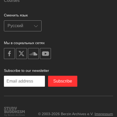
Courses
Сменить язык
Мы в социальных сетях
on
on
on
on
facebook
X
soundcloud
youtube
Subscribe to our newsletter
Enter
Subscribe
your
email
Study
© 2003-2026 Berzin Archives e.V.
Impressum
Buddhism