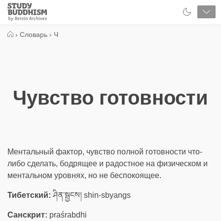
Close
Study
Buddhism
Home
›
Словарь
›
Ч
Чувство готовности
Ментальный фактор, чувство полной готовности что-
либо сделать, бодрящее и радостное на физическом и
ментальном уровнях, но не беспокоящее.
Тибетский:
ཤིན་སྦྱངས། shin-sbyangs
Санскрит:
praśrabdhi