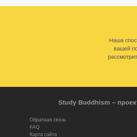
Наша спосо
вашей по
рассмотрит
Study Buddhism – проек
Обратная связь
FAQ
Карта сайта