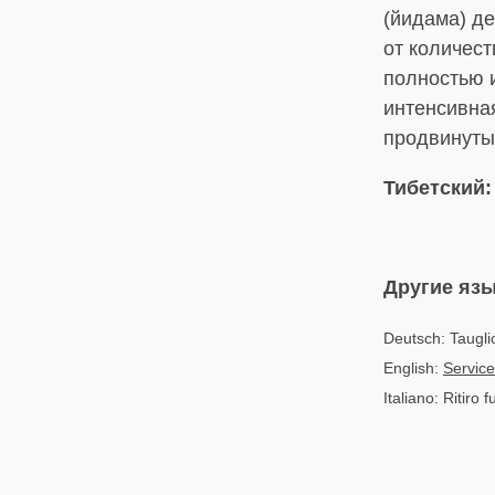
(йидама) де
от количес
полностью и
интенсивная
продвинуты
Тибетский:
Другие яз
Deutsch: Taugli
English:
Servicea
Italiano: Ritiro 