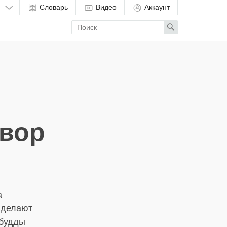
Словарь
Видео
Аккаунт
Enter
Search
search
term
вор
а
 делают
 будды