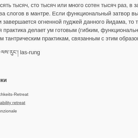
сять тысяч, сто тысяч или много сотен тысяч раз, в 
тва слогов в мантре. Если функциональный затвор в
 завершается огненной пуджей данного йидама, то 
 практика делает ум готовым (гибким, функциональ
м тантрическим практикам, связанным с этим образо
ལས་རུང་། las-rung
ыки
chkeits-Retreat
bility retreat
funzionale