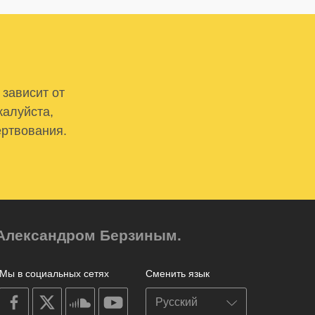
 зависит от
жалуйста,
ертвования.
м Александром Берзиным.
Мы в социальных сетях
Сменить язык
on
on
on
on
facebook
X
soundcloud
youtube