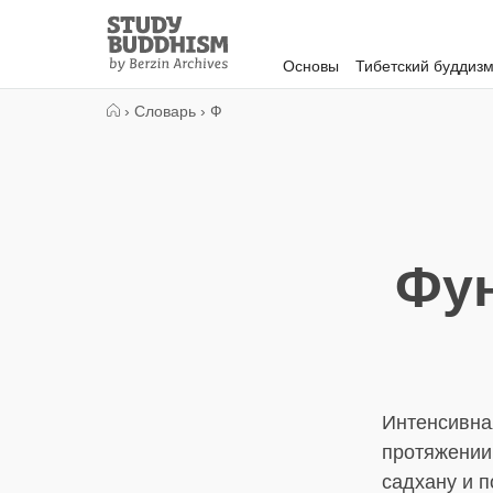
Close
Study
Buddhism
Основы
Тибетский буддиз
Home
›
Словарь
›
Ф
Фу
Интенсивна
протяжении
садхану и 