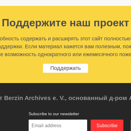
Поддержите наш проект
бность содержать и расширять этот сайт полностью
ддержки. Если материал кажется вам полезным, по
е возможность однократного или ежемесячного пож
Поддержать
т Berzin Archives e. V., основанный д-ро
Subscribe to our newsletter
Enter
Subscribe
your