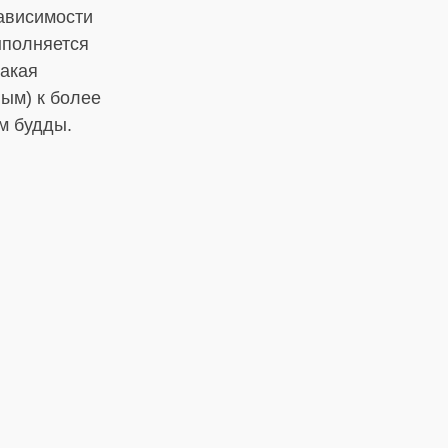
зависимости
ыполняется
такая
ным) к более
м будды.