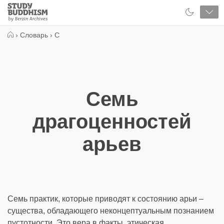
Close
Study
Buddhism
Home
›
Словарь
›
С
Семь
драгоценностей
арьев
Семь практик, которые приводят к состоянию арьи –
существа, обладающего неконцептуальным познанием
пустотности. Это вера в факты, этическая