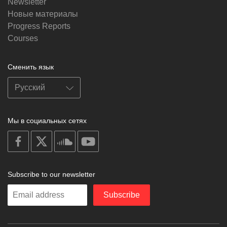
Newsletter
Новые материалы
Progress Reports
Courses
Сменить язык
Мы в социальных сетях
on
on
on
on
facebook
X
soundcloud
youtube
Subscribe to our newsletter
Enter
Subscribe
your
email