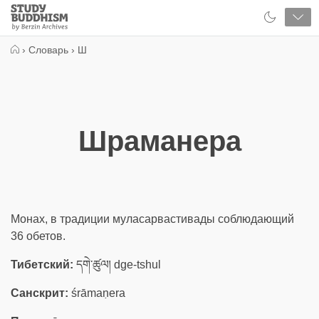
Close
Study
Buddhism
Home
›
Словарь
›
Ш
Шраманера
Монах, в традиции муласарвастивады соблюдающий
36 обетов.
Тибетский:
དགེ་ཚུལ། dge-tshul
Санскрит:
śrāmaṇera