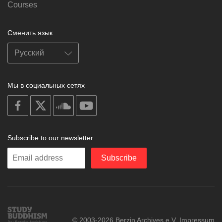
Courses
Сменить язык
Мы в социальных сетях
on
on
on
on
facebook
X
soundcloud
youtube
Subscribe to our newsletter
Enter
Subscribe
your
email
Study
© 2003-2026 Berzin Archives e.V.
Impressum
Buddhism