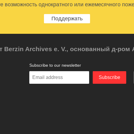
е возможность однократного или ежемесячного пож
Поддержать
т Berzin Archives e. V., основанный д-ро
Subscribe to our newsletter
Enter
Subscribe
your
email