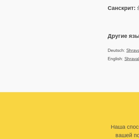
Санскрит:
ś
Другие яз
Deutsch:
Shrav
English:
Shrava
Наша спосо
вашей по