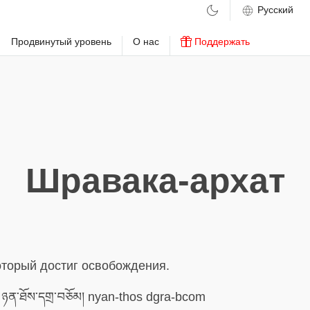
м
Продвинутый уровень
О нас
Поддержать
Шравака-архат
оторый достиг освобождения.
ཉན་ཐོས་དགྲ་བཅོམ། nyan-thos dgra-bcom