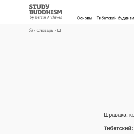
Close
Study
Buddhism
Основы
Тибетский буддиз
Home
›
Словарь
›
Ш
Шравака, к
Тибетский: