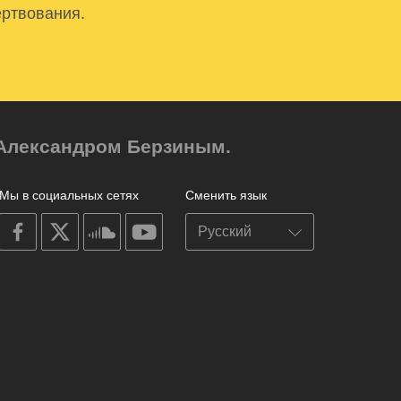
ертвования.
м Александром Берзиным.
Мы в социальных сетях
Сменить язык
on
on
on
on
facebook
X
soundcloud
youtube