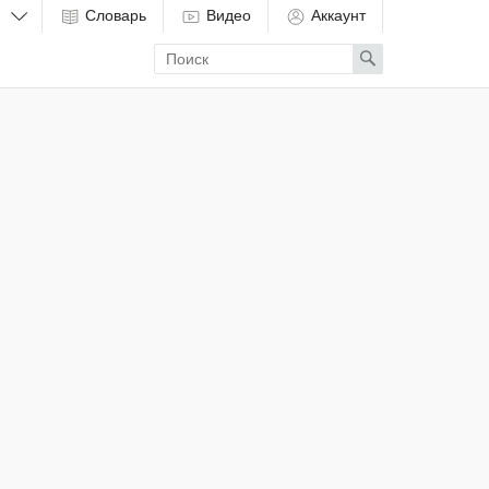
Словарь
Видео
Аккаунт
Enter
Search
search
term