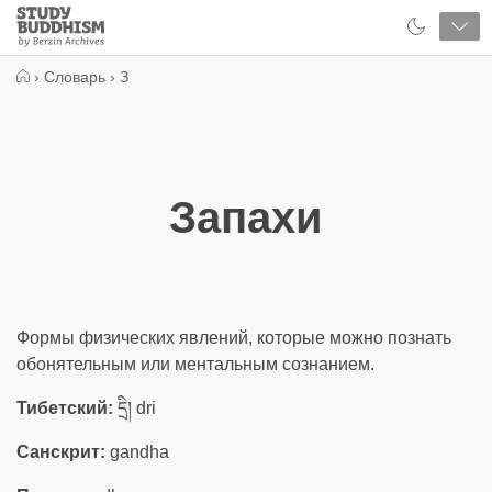
Close
Study
Buddhism
Home
›
Словарь
›
З
Запахи
Формы физических явлений, которые можно познать
обонятельным или ментальным сознанием.
Тибетский:
དྲི། dri
Санскрит:
gandha