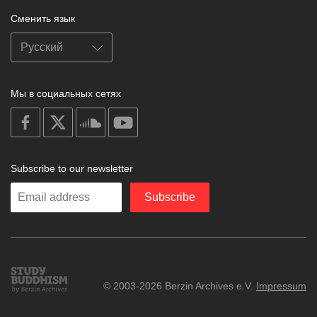
Сменить язык
Мы в социальных сетях
on
on
on
on
facebook
X
soundcloud
youtube
Subscribe to our newsletter
Enter
Subscribe
your
email
Study
© 2003-2026 Berzin Archives e.V.
Impressum
Buddhism
Home