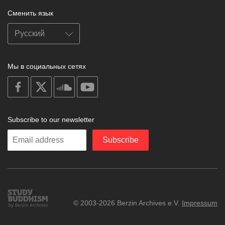
Сменить язык
Мы в социальных сетях
on
on
on
on
facebook
X
soundcloud
youtube
Subscribe to our newsletter
Enter
Subscribe
your
email
Study
© 2003-2026 Berzin Archives e.V.
Impressum
Buddhism
Home