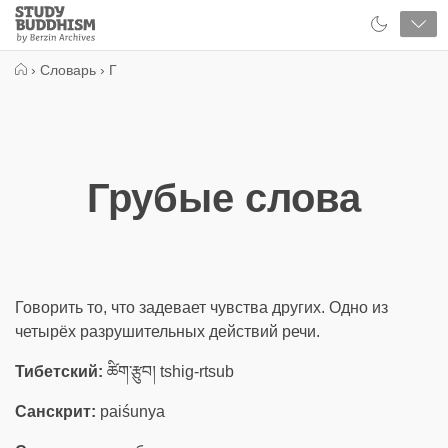
Close
Study
Buddhism
Home
›
Словарь
›
Г
Грубые слова
Говорить то, что задевает чувства других. Одно из
четырёх разрушительных действий речи.
Тибетский:
ཚིག་རྩུབ། tshig-rtsub
Санскрит:
paiśunya