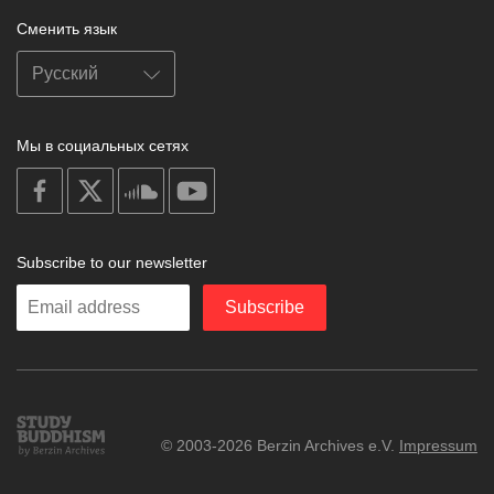
Сменить язык
Мы в социальных сетях
on
on
on
on
facebook
X
soundcloud
youtube
Subscribe to our newsletter
Enter
Subscribe
your
email
Study
© 2003-2026 Berzin Archives e.V.
Impressum
Buddhism
Home