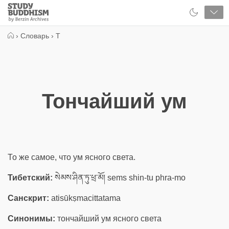
Close
Study
Buddhism
Home
›
Словарь
›
Т
Тончайший ум
То же самое, что ум ясного света.
Тибетский:
སེམས་ཤིན་ཏུ་ཕྲ་མོ། sems shin-tu phra-mo
Санскрит:
atisūkṣmacittatama
Синонимы:
тончайший ум ясного света