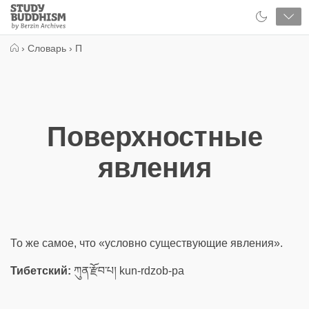
Close
Study
Buddhism
Home
›
Словарь
›
П
Поверхностные
явления
То же самое, что «условно существующие явления».
Тибетский:
ཀུན་རྫོབ་པ། kun-rdzob-pa