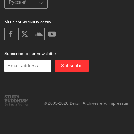
Мы в социальных сетях
on
on
on
on
facebook
X
soundcloud
youtube
Subscribe to our newsletter
Enter
Subscribe
your
email
Study
© 2003-2026 Berzin Archives e.V.
Impressum
Buddhism
Home