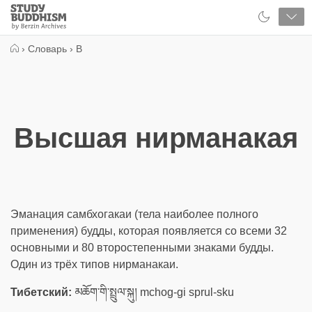
Close
Study
Buddhism
Home
›
Словарь
›
В
Высшая нирманакая
Эманация самбхогакаи (тела наиболее полного
применения) будды, которая появляется со всеми 32
основными и 80 второстепенными знаками будды.
Один из трёх типов нирманакаи.
Тибетский:
མཆོག་གི་སྤྲུལ་སྐུ། mchog-gi sprul-sku