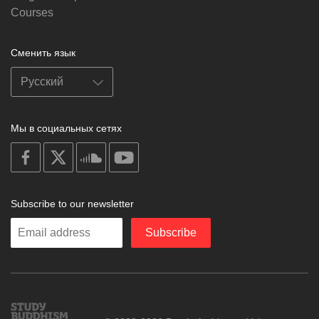
Courses
Сменить язык
Мы в социальных сетях
on
on
on
on
facebook
X
soundcloud
youtube
Subscribe to our newsletter
Enter
Subscribe
your
email
Study