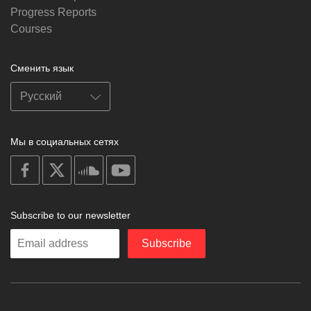
Progress Reports
Courses
Сменить язык
Мы в социальных сетях
on
on
on
on
facebook
X
soundcloud
youtube
Subscribe to our newsletter
Enter
Subscribe
your
email