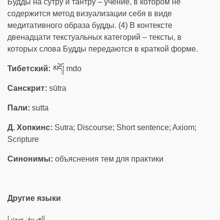
Будды на сутру и тантру – учение, в котором не
содержится метод визуализации себя в виде
медитативного образа будды. (4) В контексте
двенадцати текстуальных категорий – тексты, в
которых слова Будды передаются в краткой форме.
Тибетский:
མདོ། mdo
Санскрит:
sūtra
Пали:
sutta
Д. Хопкинс:
Sutra; Discourse; Short sentence; Axiom;
Scripture
Синонимы:
объяснения тем для практики
Другие языки
العربية:
سوترا