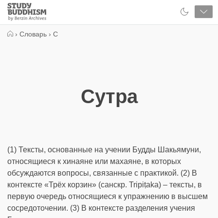
Close
Study
Buddhism
Home
›
Словарь
›
С
Сутра
(1) Тексты, основанные на учении Будды Шакьямуни,
относящиеся к хинаяне или махаяне, в которых
обсуждаются вопросы, связанные с практикой. (2) В
контексте «Трёх корзин» (санскр. Tripiṭaka) – тексты, в
первую очередь относящиеся к упражнению в высшем
сосредоточении. (3) В контексте разделения учения