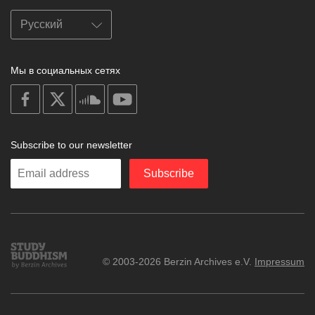
Мы в социальных сетях
on
on
on
on
facebook
X
soundcloud
youtube
Subscribe to our newsletter
Enter
Subscribe
your
email
Study
© 2003-2026 Berzin Archives e.V.
Impressum
Buddhism
Home