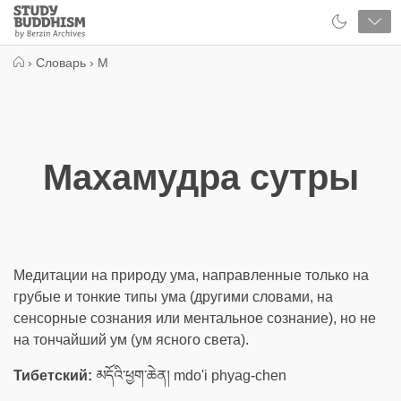
Close
Study
Buddhism
Home
›
Словарь
›
М
Махамудра сутры
Медитации на природу ума, направленные только на
грубые и тонкие типы ума (другими словами, на
сенсорные сознания или ментальное сознание), но не
на тончайший ум (ум ясного света).
Тибетский:
མདོའི་ཕྱག་ཆེན། mdo'i phyag-chen