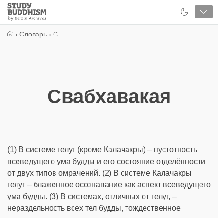
Close
Study
Buddhism
Home
›
Словарь
›
С
Свабхавакая
(1) В системе гелуг (кроме Калачакры) – пустотность
всеведущего ума будды и его состояние отделённости
от двух типов омрачений. (2) В системе Калачакры
гелуг – блаженное осознавание как аспект всеведущего
ума будды. (3) В системах, отличных от гелуг, –
нераздельность всех тел будды, тождественное