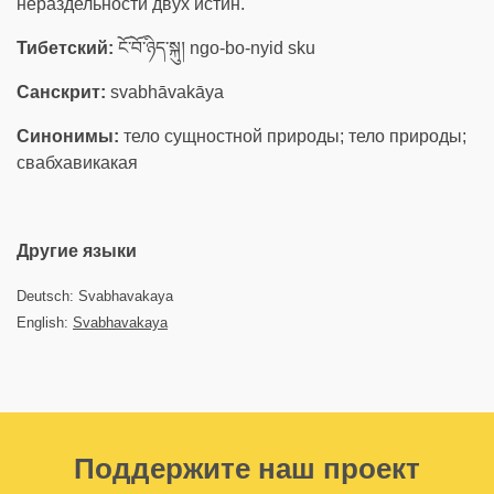
нераздельности двух истин.
Тибетский:
ངོ་བོ་ཉིད་སྐུ། ngo-bo-nyid sku
Санскрит:
svabhāvakāya
Синонимы:
тело сущностной природы; тело природы;
свабхавикакая
Другие языки
Deutsch: Svabhavakaya
English:
Svabhavakaya
Поддержите наш проект