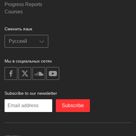
Progress Reports
Courses
Сменить язык
Мы в социальных сетях
on
on
on
on
facebook
X
soundcloud
youtube
Subscribe to our newsletter
Enter
Subscribe
your
email