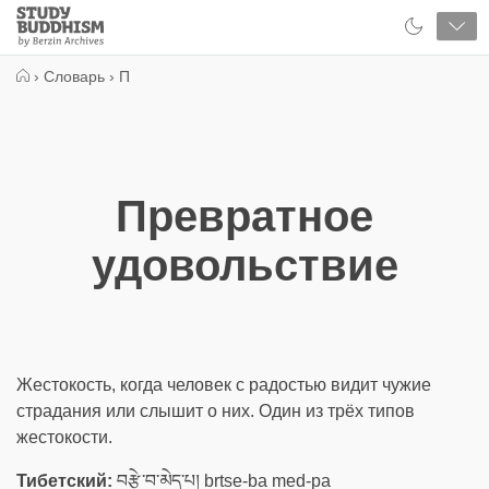
Close
Study
Buddhism
Home
›
Словарь
›
П
Превратное
удовольствие
Жестокость, когда человек с радостью видит чужие
страдания или слышит о них. Один из трёх типов
жестокости.
Тибетский:
བརྩེ་བ་མེད་པ། brtse-ba med-pa