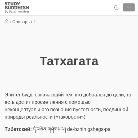
Close
Study
Buddhism
Home
›
Словарь
›
Т
Татхагата
Эпитет будд, означающий тех, кто добрался до цели, то
есть достиг просветления с помощью
неконцептуального познания пустотности, подлинной
природы реальности («таковости»).
Тибетский:
དེ་བཞིན་གཤེགས་པ། de-bzhin gshegs-pa