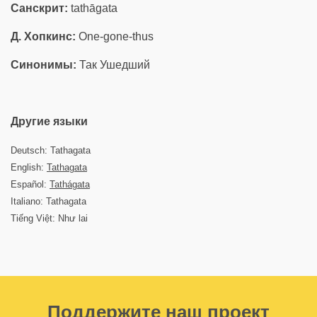
Санскрит:
tathāgata
Д. Хопкинс:
One-gone-thus
Синонимы:
Так Ушедший
Другие языки
Deutsch: Tathagata
English:
Tathagata
Español:
Tathágata
Italiano: Tathagata
Tiếng Việt: Như lai
Поддержите наш проект