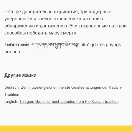
Четыре доверительных принятия, три ваджрные
уверенности и зрелое отношение к изгнанию,
обнаружению и достижению. Эти сокровенные настрои
способны победить мару смерти.
Тибетский:
བཀའ་གདམས་ཕྱུགས་ནོར་བཅུ། bka'-gdams phyugs-
nor bcu
Другие языки
Deutsch: Zehn juwelengleiche innerste Geisteshaltungen der Kadam-
Tradition
English:
Ten gem-like innermost attitudes from the Kadam tradition