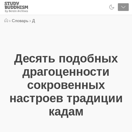
Close
Study
Buddhism
Home
›
Словарь
›
Д
Десять подобных
драгоценности
сокровенных
настроев традиции
кадам