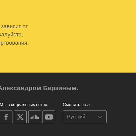
 зависит от
жалуйста,
ертвования.
м Александром Берзиным.
Мы в социальных сетях
Сменить язык
on
on
on
on
facebook
X
soundcloud
youtube