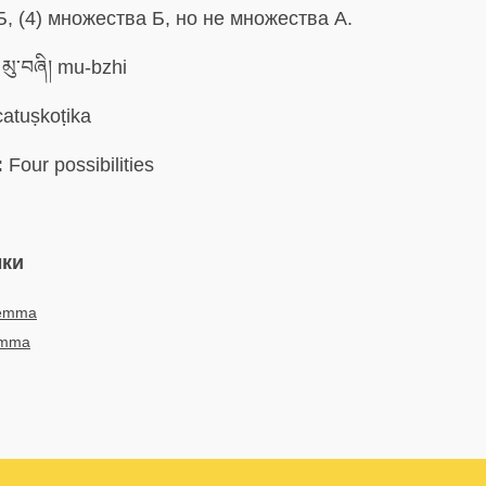
, (4) множества Б, но не множества А.
མུ་བཞི། mu-bzhi
atuṣkoṭika
:
Four possibilities
ыки
lemma
emma