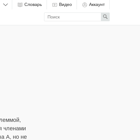
Словарь
Видео
Аккаунт
Enter
Search
search
term
алеммой,
я членами
ва А, но не