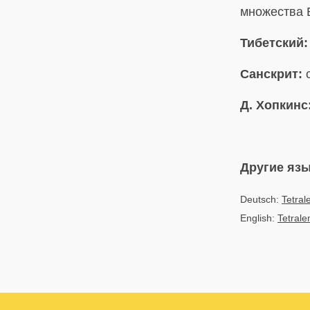
множества Б
Тибетский:
Санскрит:
c
Д. Хопкинс
Другие яз
Deutsch:
Tetra
English:
Tetral