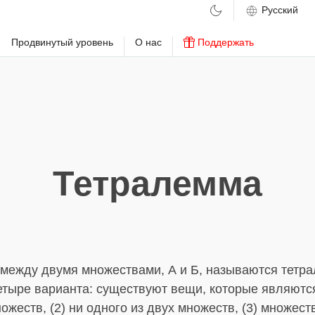
м
Продвинутый уровень
О нас
Поддержать
Тетралемма
между двумя множествами, А и Б, называются тетр
четыре варианта: существуют вещи, которые являютс
ножеств, (2) ни одного из двух множеств, (3) множест