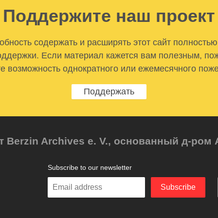
Поддержите наш проект
бность содержать и расширять этот сайт полностью
ддержки. Если материал кажется вам полезным, по
е возможность однократного или ежемесячного пож
Поддержать
т Berzin Archives e. V., основанный д-ро
Subscribe to our newsletter
Enter
Subscribe
your
email