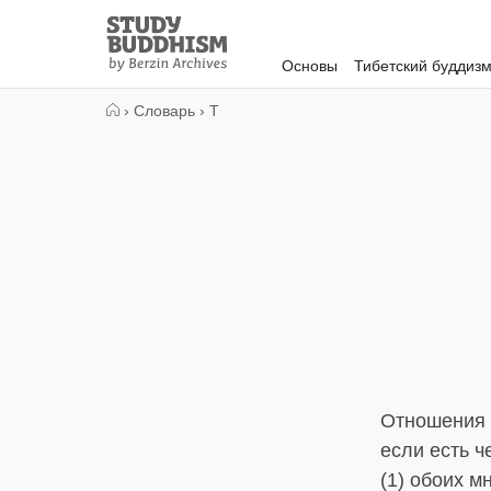
Close
Study
Buddhism
Основы
Тибетский буддиз
Home
›
Словарь
›
Т
Отношения 
если есть 
(1) обоих м