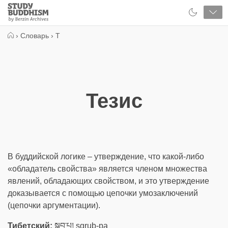
Close
Study
Buddhism
Home
›
Словарь
›
Т
Тезис
В буддийской логике – утверждение, что какой-либо
«обладатель свойства» является членом множества
явлений, обладающих свойством, и это утверждение
доказывается с помощью цепочки умозаключений
(цепочки аргументации).
Тибетский:
སྒྲུབ་པ། sgrub-pa