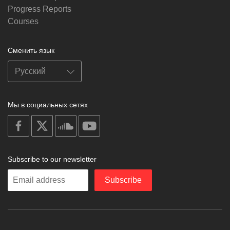
Progress Reports
Courses
Сменить язык
Мы в социальных сетях
on
on
on
on
facebook
X
soundcloud
youtube
Subscribe to our newsletter
Enter
Subscribe
your
email