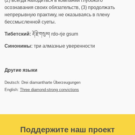
(2) всегда находиться в компании глубокого
осознавания своих обязательств, (3) продолжать
непрерывную практику, не оказываясь в плену
бессмысленной суеты.
Тибетский:
རྡོ་རྗེ་གསུམ། rdo-rje gsum
Синонимы:
три алмазные уверенности
Другие языки
Deutsch: Drei diamantharte Überzeugungen
English:
Three diamond-strong convictions
Поддержите наш проект