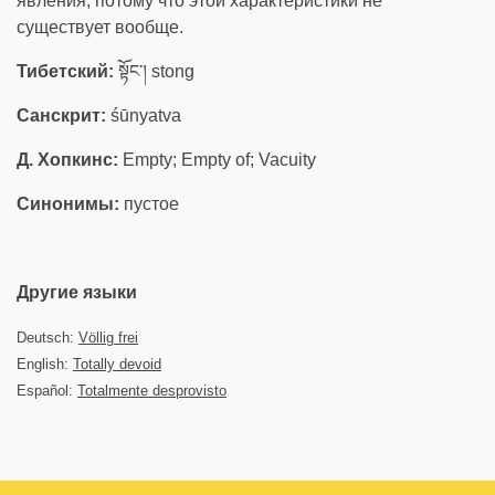
явления, потому что этой характеристики не
существует вообще.
Тибетский:
སྟོང་། stong
Санскрит:
śūnyatva
Д. Хопкинс:
Empty; Empty of; Vacuity
Синонимы:
пустое
Другие языки
Deutsch:
Völlig frei
English:
Totally devoid
Español:
Totalmente desprovisto