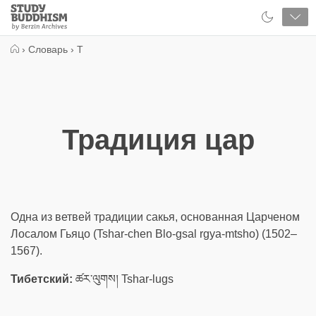
Close
Study
Buddhism
Home
›
Словарь
›
Т
Традиция цар
Одна из ветвей традиции сакья, основанная Царченом
Лосалом Гьяцо (Tshar-chen Blo-gsal rgya-mtsho) (1502–
1567).
Тибетский:
ཚར་ལུགས། Tshar-lugs