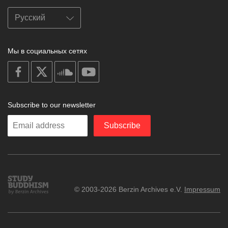
Мы в социальных сетях
on
on
on
on
facebook
X
soundcloud
youtube
Subscribe to our newsletter
Enter
Subscribe
your
email
Study
© 2003-2026 Berzin Archives e.V.
Impressum
Buddhism
Home