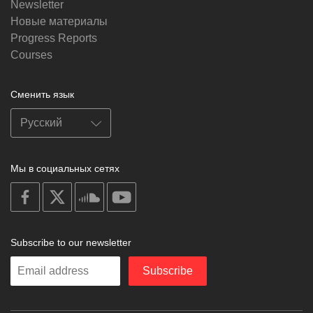
Newsletter
Новые материалы
Progress Reports
Courses
Сменить язык
Мы в социальных сетях
on
on
on
on
facebook
X
soundcloud
youtube
Subscribe to our newsletter
Enter
Subscribe
your
email