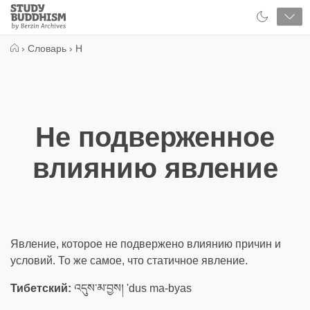
Close
Study
Buddhism
Home
›
Словарь
›
Н
Не подверженное
влиянию явление
Явление, которое не подвержено влиянию причин и
условий. То же самое, что статичное явление.
Тибетский:
འདུས་མ་བྱས། 'dus ma-byas