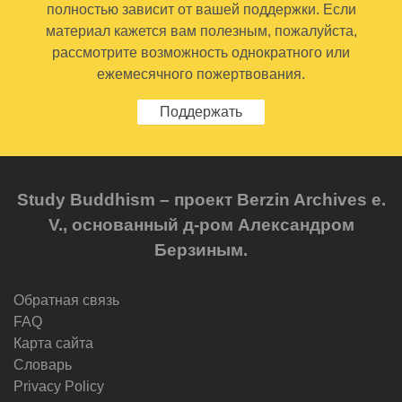
полностью зависит от вашей поддержки. Если
материал кажется вам полезным, пожалуйста,
рассмотрите возможность однократного или
ежемесячного пожертвования.
Поддержать
Study Buddhism – проект Berzin Archives e.
V., основанный д-ром Александром
Берзиным.
Обратная связь
FAQ
Карта сайта
Словарь
Privacy Policy