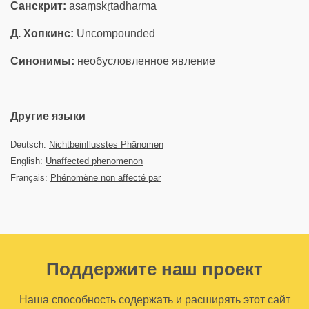
Санскрит:
asaṃskṛtadharma
Д. Хопкинс:
Uncompounded
Синонимы:
необусловленное явление
Другие языки
Deutsch:
Nichtbeinflusstes Phänomen
English:
Unaffected phenomenon
Français:
Phénomène non affecté par
Поддержите наш проект
Наша способность содержать и расширять этот сайт