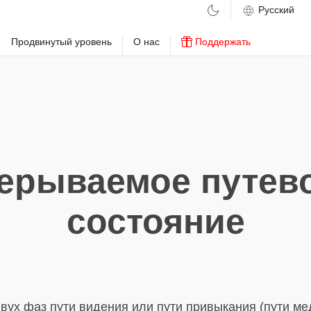
м
Продвинутый уровень
О нас
Поддержать
ерываемое путев
состояние
вух фаз пути видения или пути привыкания (пути ме