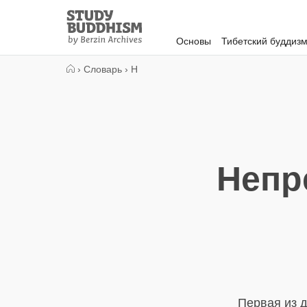
Close
Study
Buddhism
Основы
Тибетский буддиз
Home
›
Словарь
›
Н
Непр
Первая из д