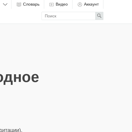
Словарь
Видео
Аккаунт
Enter
Search
search
term
одное
дитации),