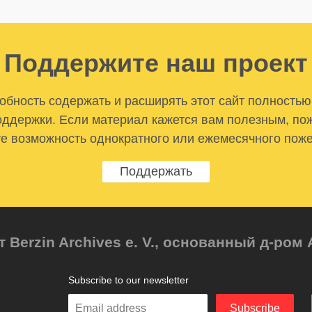
Поддержите наш проект
бность содержать и расширять этот сайт полностью
ддержки. Если материал кажется вам полезным, по
е возможность однократного или ежемесячного пож
Поддержать
т Berzin Archives e. V., основанный д-ро
Subscribe to our newsletter
Enter
Subscribe