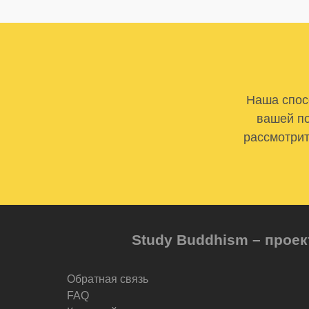
Наша спосо
вашей по
рассмотрит
Study Buddhism – проек
Обратная связь
FAQ