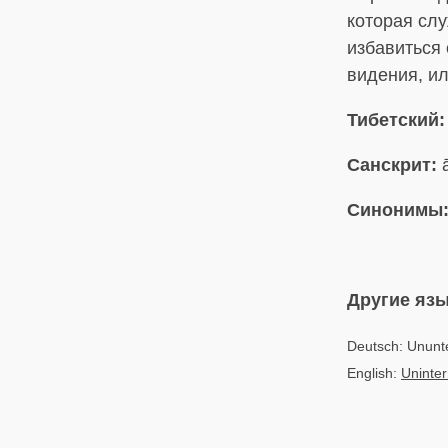
которая сл
избавиться 
видения, ил
Тибетский:
Санскрит:
ā
Синонимы
Другие яз
Deutsch: Ununt
English:
Uninte