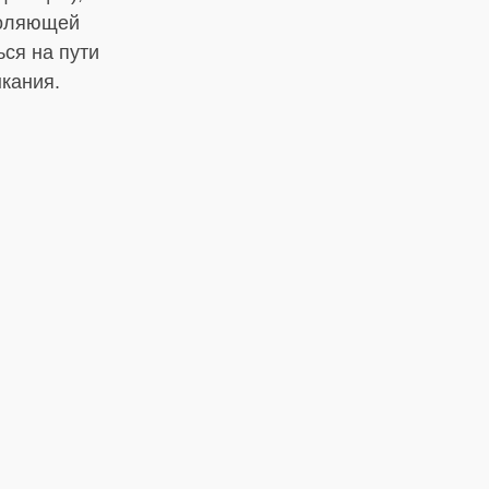
воляющей
ься на пути
ыкания.