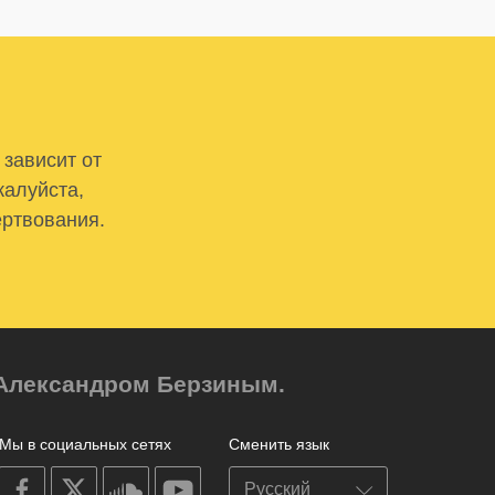
 зависит от
жалуйста,
ертвования.
м Александром Берзиным.
Мы в социальных сетях
Сменить язык
on
on
on
on