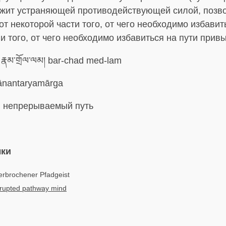
ужит устраняющей противодействующей силой, поз
от некоторой части того, от чего необходимо избавит
и того, от чего необходимо избавиться на пути прив
རྣམ་གྲོལ་ལམ། bar-chad med-lam
nantaryamārga
:
непрерываемый путь
ыки
erbrochener Pfadgeist
rrupted pathway mind