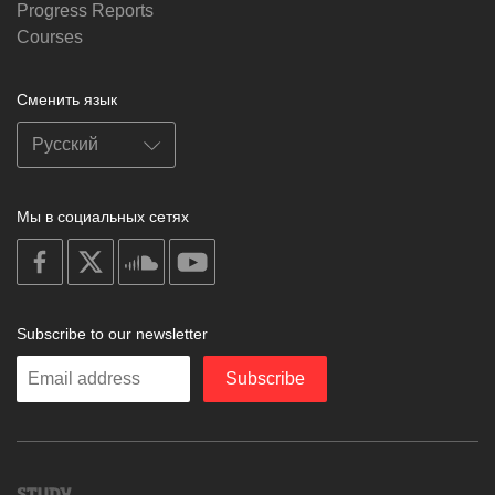
Progress Reports
Courses
Сменить язык
Мы в социальных сетях
on
on
on
on
facebook
X
soundcloud
youtube
Subscribe to our newsletter
Enter
Subscribe
your
email
Study