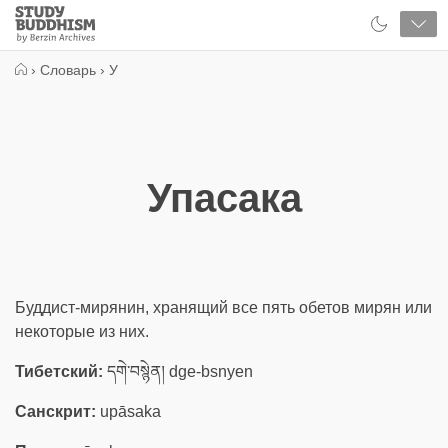
Close
Study
Buddhism
Home
›
Словарь
›
У
Упасака
Буддист-мирянин, хранящий все пять обетов мирян или
некоторые из них.
Тибетский:
དགེ་བསྙེན། dge-bsnyen
Санскрит:
upāsaka