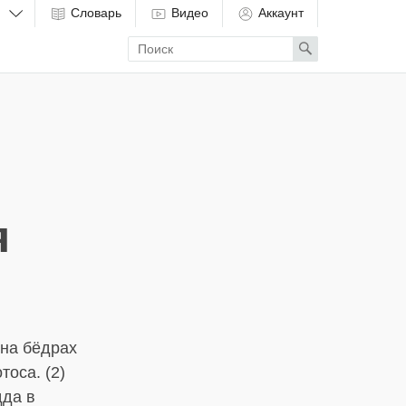
Словарь
Видео
Аккаунт
Enter
Search
search
term
я
 на бёдрах
тоса. (2)
дда в