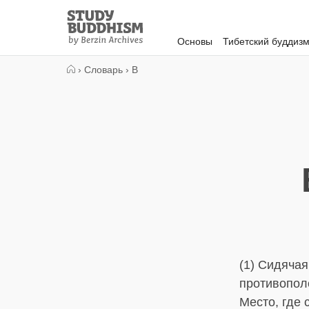
Close
Study
Buddhism
Основы
Тибетский буддиз
Home
›
Словарь
›
В
(1) Сидяча
противополо
Место, где 