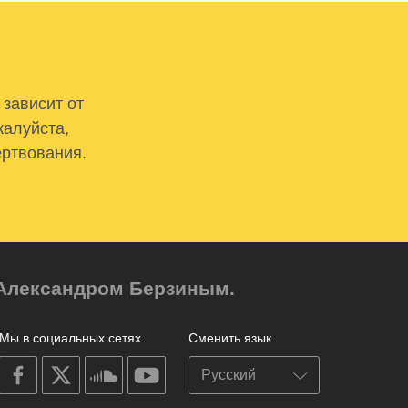
 зависит от
жалуйста,
ертвования.
м Александром Берзиным.
Мы в социальных сетях
Сменить язык
on
on
on
on
facebook
X
soundcloud
youtube