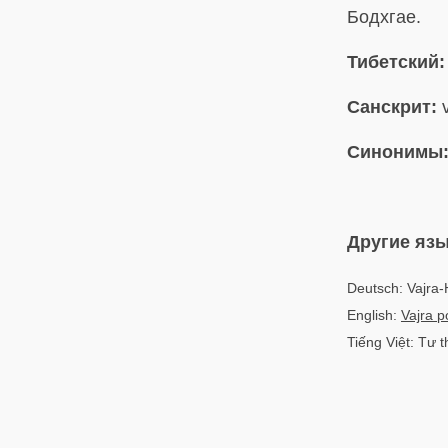
Бодхгае.
Тибетский:
Санскрит:
v
Синонимы
Другие яз
Deutsch: Vajra-
English:
Vajra p
Tiếng Việt: Tư 