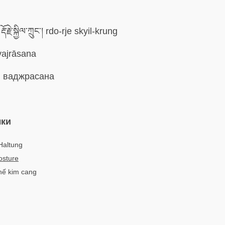
རྡོ་རྗེ་སྐྱིལ་ཀྲུང་། rdo-rje skyil-krung
ajrāsana
:
ваджрасана
ыки
Haltung
osture
thế kim cang