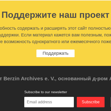
Поддержите наш проект
бность содержать и расширять этот сайт полностью
ддержки. Если материал кажется вам полезным, по
е возможность однократного или ежемесячного пож
Поддержать
т Berzin Archives e. V., основанный д-ро
Subscribe to our newsletter
Enter
Subscribe
your