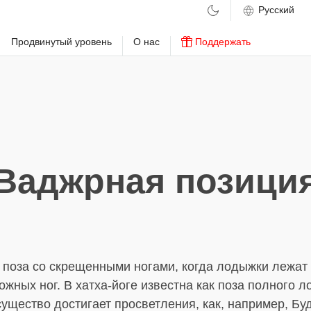
м
Продвинутый уровень
О нас
Поддержать
Ваджрная позици
я поза со скрещенными ногами, когда лодыжки лежат
жных ног. В хатха-йоге известна как поза полного ло
существо достигает просветления, как, например, Бу