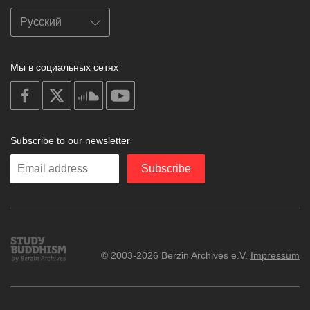
Мы в социальных сетях
on
on
on
on
facebook
X
soundcloud
youtube
Subscribe to our newsletter
Enter
Subscribe
your
email
Study
© 2003-2026 Berzin Archives e.V.
Impressum
Buddhism
Home