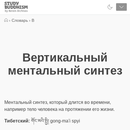
Close
Study
Buddhism
Home
›
Словарь
›
В
Вертикальный
ментальный синтез
Ментальный синтез, который длится во времени,
например тело человека на протяжении его жизни.
Тибетский:
གོང་མའི་སྤྱི། gong-ma'i spyi