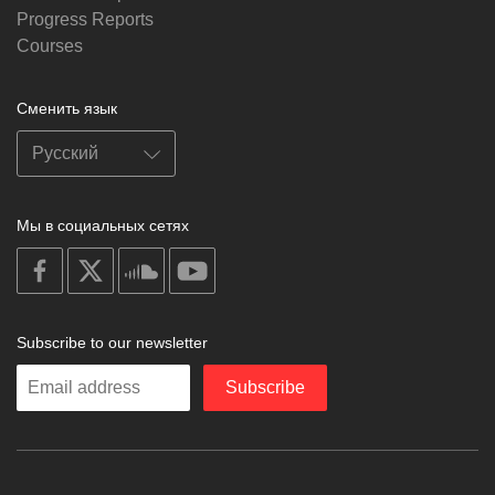
Progress Reports
Courses
Сменить язык
Мы в социальных сетях
on
on
on
on
facebook
X
soundcloud
youtube
Subscribe to our newsletter
Enter
Subscribe
your
email