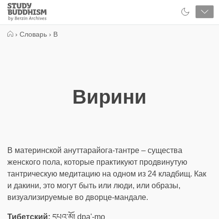
Close
Study
Buddhism
Home
›
Словарь
›
В
Вирини
В материнской ануттарайога-тантре – существа
женского пола, которые практикуют продвинутую
тантрическую медитацию на одном из 24 кладбищ. Как
и дакини, это могут быть или люди, или образы,
визуализируемые во дворце-мандале.
Тибетский:
དཔའ་མོ། dpa'-mo